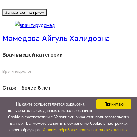
Записаться на прием
Мамедова Айгуль Халидовна
Врач высшей категории
Врач-невролог
Стаж – более 8 лет
На сайте осуществляется обработка
Принимаю
Записаться на прием
пользовательских данных с использованием
Cookie в соответствии с Условиями обработки пользовательских
данных. Вы можете запретить сохранение Cookie в настройках
своего браузера.
Условия обработки пользовательских данных
Добровольский Илья Евгеньевич