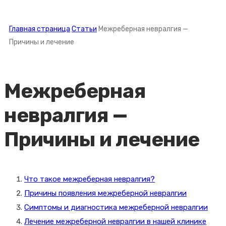
Главная страница
Статьи
Межреберная невралгия —
Причины и лечение
Межреберная
невралгия —
Причины и лечение
Что такое межреберная невралгия?
Причины появления межреберной невралгии
Симптомы и диагностика межреберной невралгии
Лечение межреберной невралгии в нашей клинике