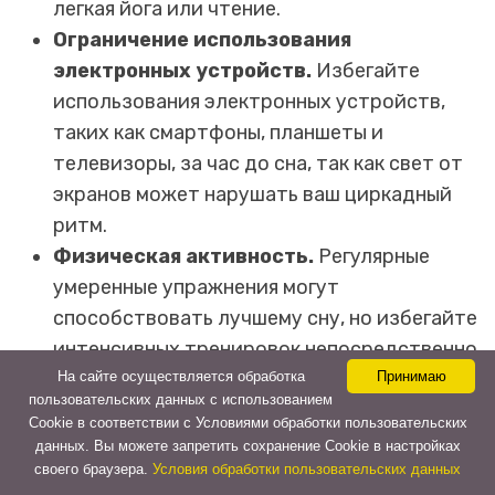
легкая йога или чтение.
Ограничение использования
электронных устройств.
Избегайте
использования электронных устройств,
таких как смартфоны, планшеты и
телевизоры, за час до сна, так как свет от
экранов может нарушать ваш циркадный
ритм.
Физическая активность.
Регулярные
умеренные упражнения могут
способствовать лучшему сну, но избегайте
интенсивных тренировок непосредственно
перед сном.
На сайте осуществляется обработка
Принимаю
пользовательских данных с использованием
Управление стрессом.
Научитесь
Cookie в соответствии с Условиями обработки пользовательских
техникам управления стрессом, таким как
данных. Вы можете запретить сохранение Cookie в настройках
времяпрепровождение с семьей и друзьями,
своего браузера.
Условия обработки пользовательских данных