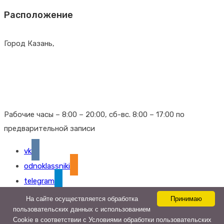
Расположение
Город Казань,
г. Казань, Гвардейская д. 14
г. Казань, Проспект Победы д. 78
г. Казань, Чистопольская д. 62
Рабочие часы – 8:00 – 20:00, сб-вс. 8:00 – 17:00 по
предварительной записи
vk
odnoklassniki
telegram
На сайте осуществляется обработка
Принимаю
Гирудомед - 2024
пользовательских данных с использованием
Cookie в соответствии с Условиями обработки пользовательских
Лицензии