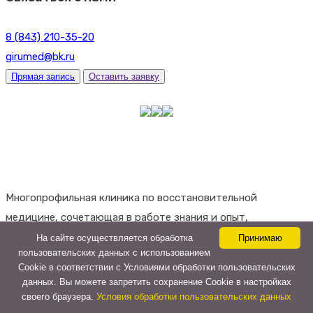
8 (843) 210-35-20
girumed@bk.ru
Прямая запись
Оставить заявку
Многопрофильная клиника по восстановительной
медицине, сочетающая в работе знания и опыт,
проверенные временем, и самые современные техники и
На сайте осуществляется обработка
Принимаю
пользовательских данных с использованием
технологии диагностики и лечения.
Cookie в соответствии с Условиями обработки пользовательских
данных. Вы можете запретить сохранение Cookie в настройках
Информация на сайте
своего браузера.
Условия обработки пользовательских данных
не является публичной офертой
.