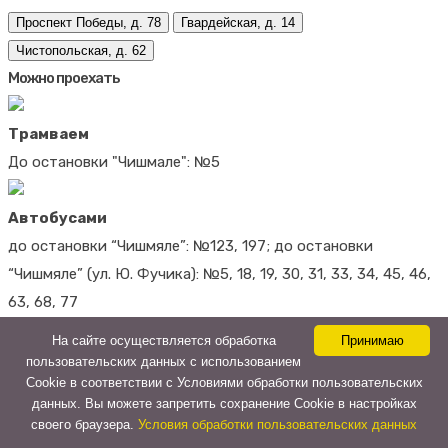
Проспект Победы, д. 78
Гвардейская, д. 14
Чистопольская, д. 62
Можно проехать
Трамваем
До остановки "Чишмале": №5
Автобусами
до остановки “Чишмяле”: №123, 197; до остановки
“Чишмяле” (ул. Ю. Фучика): №5, 18, 19, 30, 31, 33, 34, 45, 46,
63, 68, 77
На сайте осуществляется обработка
Принимаю
Автобусами
пользовательских данных с использованием
Cookie в соответствии с Условиями обработки пользовательских
до остановки “Чишмяле” (ул. Ю. Фучика): №5, 9, 12
данных. Вы можете запретить сохранение Cookie в настройках
своего браузера.
Условия обработки пользовательских данных
Трамваем