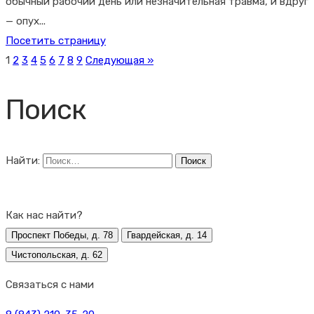
обычный рабочий день или незначительная травма, и вдруг
— опух...
Посетить страницу
1
2
3
4
5
6
7
8
9
Следующая »
Поиск
Найти:
Как нас найти?
Проспект Победы, д. 78
Гвардейская, д. 14
Чистопольская, д. 62
Связаться с нами