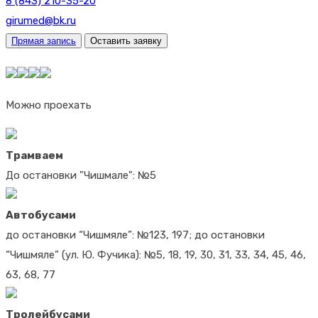
8 (843) 210-35-20
girumed@bk.ru
Прямая запись
Оставить заявку
Можно проехать
Трамваем
До остановки "Чишмале": №5
Автобусами
до остановки “Чишмяле”: №123, 197; до остановки
“Чишмяле” (ул. Ю. Фучика): №5, 18, 19, 30, 31, 33, 34, 45, 46,
63, 68, 77
Тролейбусами