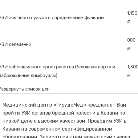
1,150
УЗИ желчного пузыря с определением функции
₽
800
УЗИ селезенки
₽
УЗИ забрюшинного пространства (брюшная аорта и
1,30
забрюшинные лимфоузлы)
₽
Развернуть список цен
Медицинский центр «ГирудоМед» предлагает Вам
пройти УЗИ органов брюшной полости в Казани по
низкой цене с высоким качеством. Проводим УЗИ в
Казани на современном сертифицированном
оборудовании. Записаться к нам можно прямо через