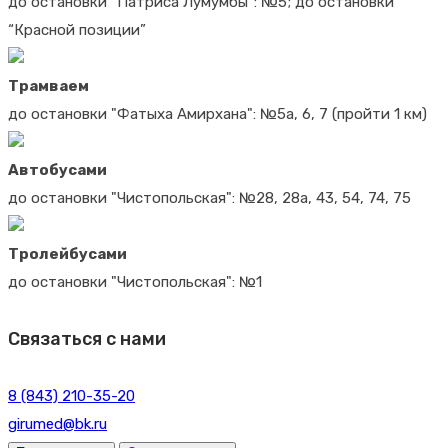
до остановки “Патриса Лумумбы”: №5; до остановки
“Красной позиции”
Трамваем
до остановки "Фатыха Амирхана": №5а, 6, 7 (пройти 1 км)
Автобусами
до остановки "Чистопольская": №28, 28а, 43, 54, 74, 75
Тролейбусами
до остановки "Чистопольская": №1
Связаться с нами
8 (843) 210-35-20
girumed@bk.ru