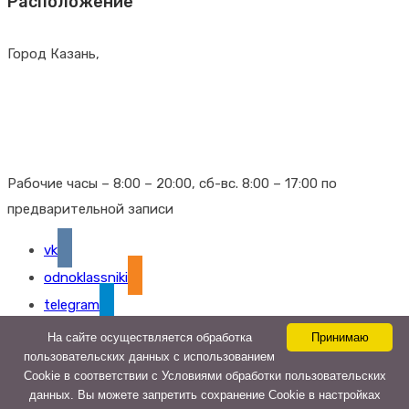
Расположение
Город Казань,
г. Казань, Гвардейская д. 14
г. Казань, Проспект Победы д. 78
г. Казань, Чистопольская д. 62
Рабочие часы – 8:00 – 20:00, сб-вс. 8:00 – 17:00 по
предварительной записи
vk
odnoklassniki
telegram
На сайте осуществляется обработка
Принимаю
Гирудомед - 2024
пользовательских данных с использованием
Cookie в соответствии с Условиями обработки пользовательских
Лицензии
данных. Вы можете запретить сохранение Cookie в настройках