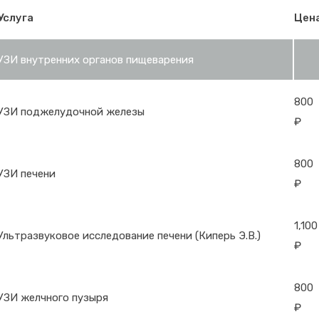
Услуга
Цен
УЗИ внутренних органов пищеварения
800
УЗИ поджелудочной железы
₽
800
УЗИ печени
₽
1,100
Ультразвуковое исследование печени (Киперь Э.В.)
₽
800
УЗИ желчного пузыря
₽