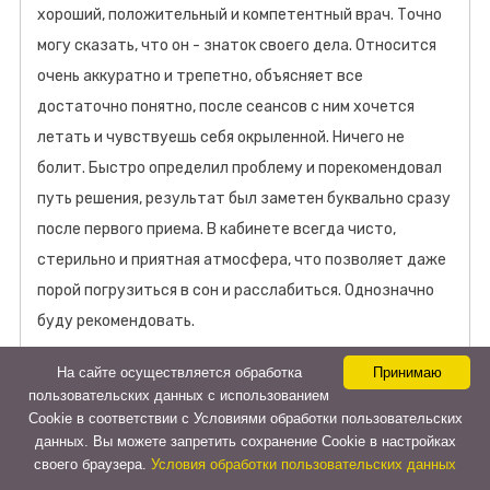
хороший, положительный и компетентный врач. Точно
могу сказать, что он - знаток своего дела. Относится
очень аккуратно и трепетно, объясняет все
достаточно понятно, после сеансов с ним хочется
летать и чувствуешь себя окрыленной. Ничего не
болит. Быстро определил проблему и порекомендовал
путь решения, результат был заметен буквально сразу
после первого приема. В кабинете всегда чисто,
стерильно и приятная атмосфера, что позволяет даже
порой погрузиться в сон и расслабиться. Однозначно
буду рекомендовать.
Дата: 28.12.2023
На сайте осуществляется обработка
Принимаю
пользовательских данных с использованием
Cookie в соответствии с Условиями обработки пользовательских
данных. Вы можете запретить сохранение Cookie в настройках
своего браузера.
Условия обработки пользовательских данных
Как нас найти?