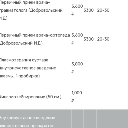
Первичный прием врача-
3,600
травматолога (Добровольский
3300
20-30
₽
И.Е.)
Первичный прием врача-ортопеда
3,600
3300
20-30
(Добровольский И.Е.)
₽
Плазмотерапия сустава
3,800
(внутрисуставное введение
₽
плазмы, 1 пробирка)
1,000
Кинезиотейпирование (50 см.)
₽
Внутрисуставное введение
лекарственных препаратов