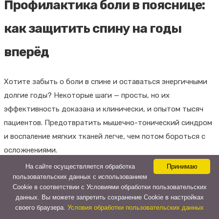
Профилактика боли в пояснице:
как защитить спину на годы
вперёд
Хотите забыть о боли в спине и оставаться энергичными
долгие годы? Некоторые шаги — просты, но их
эффективность доказана и клинически, и опытом тысяч
пациентов. Предотвратить мышечно-тонический синдром
и воспаление мягких тканей легче, чем потом бороться с
осложнениями.
На сайте осуществляется обработка
Принимаю
Регулярная физическая активность.
Программы
пользовательских данных с использованием
ЛФК, плавание, пешие прогулки, тренировки для
Cookie в соответствии с Условиями обработки пользовательских
данных. Вы можете запретить сохранение Cookie в настройках
укрепления мышц поясницы и спины (30–40 минут, 2–
своего браузера.
Условия обработки пользовательских данных
3 раза в неделю).