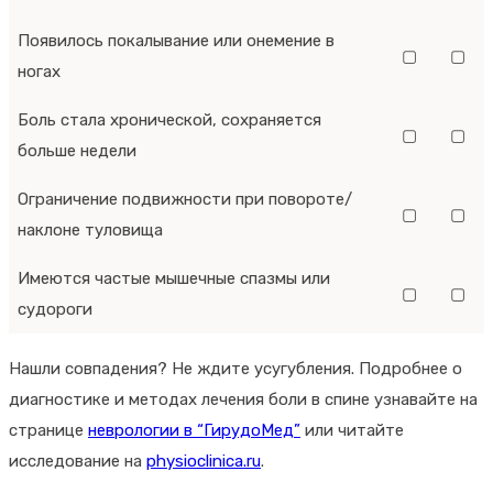
Появилось покалывание или онемение в
▢
▢
ногах
Боль стала хронической, сохраняется
▢
▢
больше недели
Ограничение подвижности при повороте/
▢
▢
наклоне туловища
Имеются частые мышечные спазмы или
▢
▢
судороги
Нашли совпадения? Не ждите усугубления. Подробнее о
диагностике и методах лечения боли в спине узнавайте на
странице
неврологии в “ГирудоМед”
или читайте
исследование на
physioclinica.ru
.