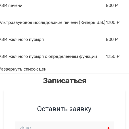
УЗИ печени
800 ₽
Ультразвуковое исследование печени (Киперь Э.В.)
1,100 ₽
УЗИ желчного пузыря
800 ₽
УЗИ желчного пузыря с определением функции
1,150 ₽
Развернуть список цен
Записаться