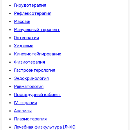
Гирудотерапия
Рефлексотерапия
Массаж
Мануальный терапевт
Остеопатия
Хиджама
Кинезиотейпирование
Физиотерапия
Гастроэнтерология
Эндокринология
Ревматология
Процедурный кабинет
IV-терапия
Анализы
Плазмотерапия
Лечебная физкультура (ЛФК)