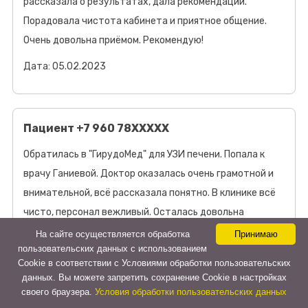
рассказала о результатах, дала рекомендации.
Порадовала чистота кабинета и приятное общение.
Очень довольна приёмом. Рекомендую!
Дата: 05.02.2023
Пациент +7 960 78XXXXX
Обратилась в "ГирудоМед" для УЗИ печени. Попала к
врачу Ганиевой. Доктор оказалась очень грамотной и
внимательной, всё рассказала понятно. В клинике всё
чисто, персонал вежливый. Осталась довольна
визитом, вернусь ещё.
На сайте осуществляется обработка
Принимаю
пользовательских данных с использованием
Дата: 21.08.2024
Cookie в соответствии с Условиями обработки пользовательских
данных. Вы можете запретить сохранение Cookie в настройках
своего браузера.
Условия обработки пользовательских данных