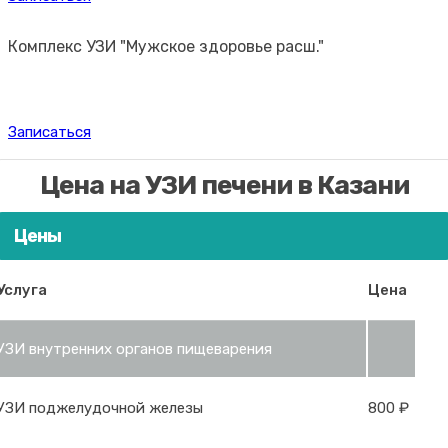
Комплекс УЗИ "Мужское здоровье расш."
Записаться
Цена на УЗИ печени в Казани
Цены
Услуга
Цена
УЗИ внутренних органов пищеварения
УЗИ поджелудочной железы
800 ₽